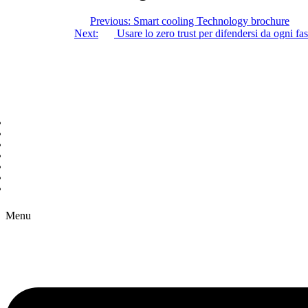
Previous:
Smart cooling Technology brochure
Next:
Usare lo zero trust per difendersi da ogni f
Copyright © 2026 B2B Technology World
Menu