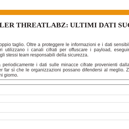
ALER THREATLABZ: ULTIMI DATI SU
ppio taglio. Oltre a proteggere le informazioni e i dati sensibil
utilizzano i canali cifrati per offuscare i payload, eseguire 
 gli stessi team responsabili della sicurezza.
 periodicamente i dati sulle minacce cifrate provenienti dal
per far sì che le organizzazioni possano difendersi al meglio.
ni giorno.