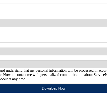
nd understand that my personal information will be processed in acc
viceNow to contact me with personalized communication about ServiceN
t-out at any time.
Download Now