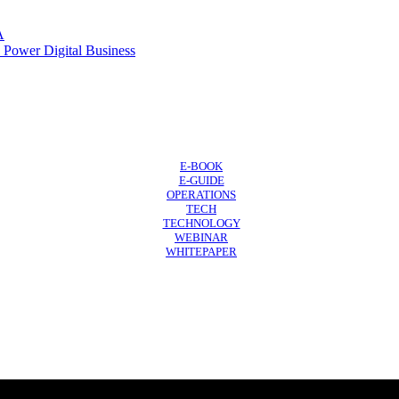
A
 Power Digital Business
E-BOOK
E-GUIDE
OPERATIONS
TECH
TECHNOLOGY
WEBINAR
WHITEPAPER