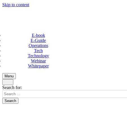
Skip to content
E-book
E-Guide
Operations
Tech
Technology
Webinar
Whitepaper
Menu
Search for: