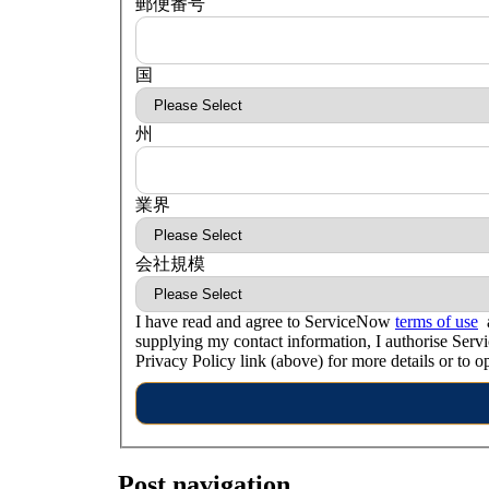
郵便番号
国
州
業界
会社規模
I have read and agree to ServiceNow
terms of use
a
supplying my contact information, I authorise Ser
Privacy Policy link (above) for more details or to op
Post navigation