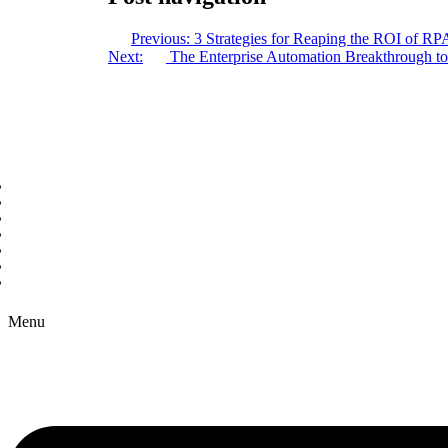
Previous:
3 Strategies for Reaping the ROI of RP
Next:
The Enterprise Automation Breakthrough to
Copyright © 2026 B2B Technology World
Menu