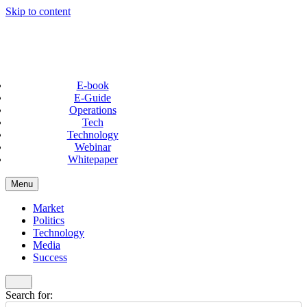
Skip to content
E-book
E-Guide
Operations
Tech
Technology
Webinar
Whitepaper
Menu
Market
Politics
Technology
Media
Success
Search for: